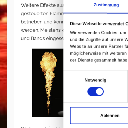
Weitere Effekte aus diesem Bereich sind unser
Zustimmung
gesteuerten Flammenprojektoren. Diese werden
betrieben und können z.B. in die Lichtanlage int
Diese Webseite verwendet 
werden. Meistens werden diese für Bühnensho
Wir verwenden Cookies, um I
und Bands eingesetzt. Die Effekthöhe beträgt bi
und die Zugriffe auf unsere 
Website an unsere Partner fü
möglicherweise mit weiteren
der Dienste gesammelt habe
Einwilligungsauswahl
Notwendig
Ablehnen