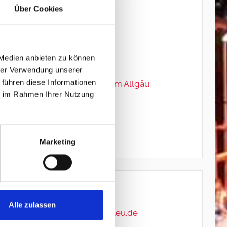
Über Cookies
Lichterbild
Seefeuerwerk
Flammeneffekte
 Medien anbieten zu können
Höhenfeuerwerk
hrer Verwendung unserer
 führen diese Informationen
Hochzeitsfeuerwerk im Allgäu
ie im Rahmen Ihrer Nutzung
Bühnenpyrotechnik
Musikfeuerwerk
Pyro-Freie Effekte
Marketing
Kontakt *
Alle zulassen
info@feuerwerk-allgaeu.de