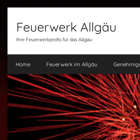
Zum
Inhalt
Feuerwerk Allgäu
springen
Ihre Feuerwerkprofis für das Allgäu
Home
Feuerwerk im Allgäu
Genehmigu