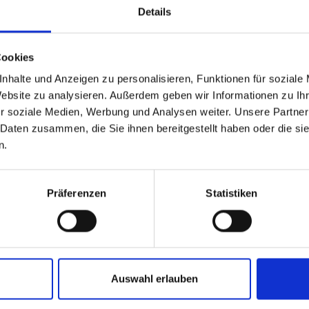
e DMX-
Details
 mit Aerosol
egriert
Cookies
ws von DJs
nhalte und Anzeigen zu personalisieren, Funktionen für soziale
s zu 3,50m.
Website zu analysieren. Außerdem geben wir Informationen zu I
r soziale Medien, Werbung und Analysen weiter. Unsere Partner
 Daten zusammen, die Sie ihnen bereitgestellt haben oder die s
n.
Präferenzen
Statistiken
Auswahl erlauben